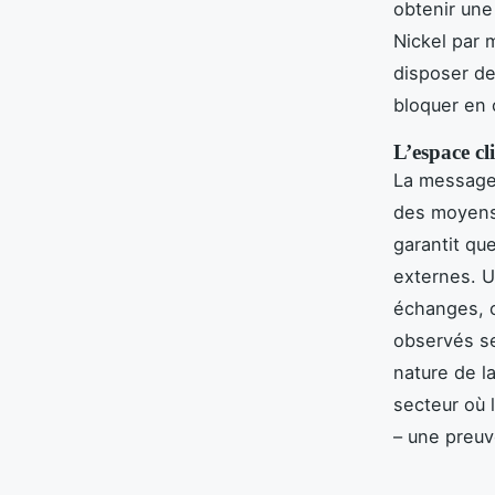
obtenir une
Nickel par 
disposer d
bloquer en c
L’espace cl
La messageri
des moyens 
garantit qu
externes. U
échanges, c
observés se
nature de l
secteur où 
– une preuv