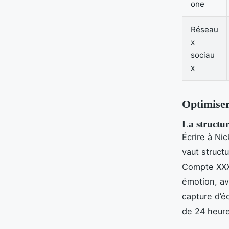
one
Réseau
x
sociau
x
Optimiser
La structu
Écrire à Nic
vaut struct
Compte XXX”
émotion, av
capture d’éc
de 24 heures