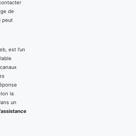
contacter
ige de
i peut
b, est l’un
lable
 canaux
es
 réponse
lon la
dans un
d’assistance