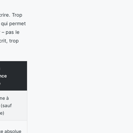
rire. Trop
 qui permet
 – pas le
rit, trop
u
nce
é
ne à
 (sauf
e)
e absolue