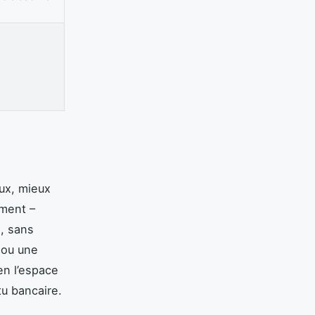
eux, mieux
ement –
s, sans
 ou une
 en l’espace
tu bancaire.