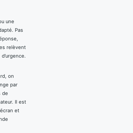
ou une
dapté. Pas
 réponse,
es relèvent
x d’urgence.
rd, on
ange par
s de
teur. Il est
écran et
onde