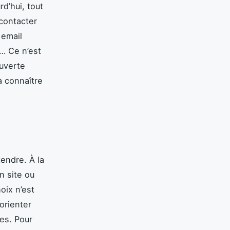
d’hui, tout
 contacter
 email
r… Ce n’est
uverte
à connaître
endre. À la
n site ou
oix n’est
orienter
ées. Pour