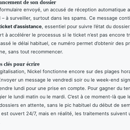
vancement de son dossier
 formulaire envoyé, un accusé de réception automatique a
il – à surveiller, surtout dans les spams. Ce message cont
ticket d’assistance
, essentiel pour suivre l’état du dossie
t à accélérer le processus si le ticket n’est pas encore tr
assé le délai habituel, ce numéro permet d’obtenir des p
one, sans tout recommencer.
s clés pour écrire
igitalisation, Nickel fonctionne encore sur des plages hor
nvoyer un message le vendredi soir ou le week-end sign
endre lundi pour une prise en compte. Pour gagner du t
gier le lundi matin ou le mardi. C’est à ce moment-là que 
s dossiers en attente, sans le pic habituel du début de se
t est ouvert 24/7, mais en réalité, les traitements suivent
.