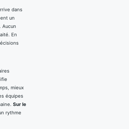
rrive dans
ient un
r. Aucun
aité. En
récisions
aires
ifie
emps, mieux
les équipes
maine.
Sur le
 un rythme