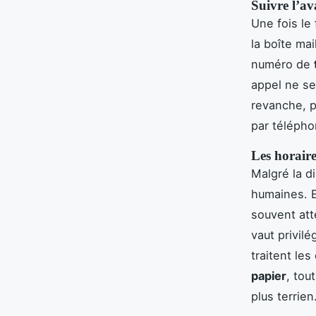
Suivre l’a
Une fois le
la boîte ma
numéro de
appel ne ser
revanche, p
par téléph
Les horaire
Malgré la d
humaines. E
souvent att
vaut privilé
traitent le
papier
, tou
plus terrien