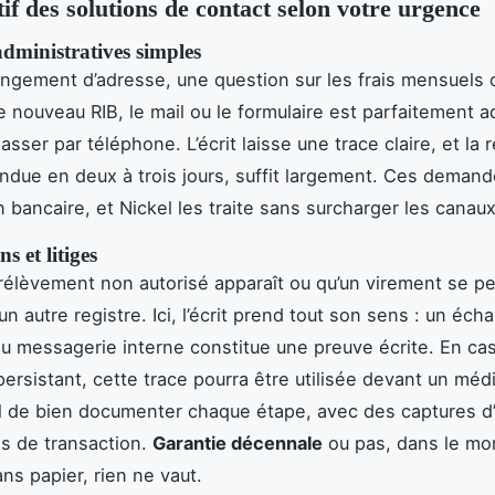
f des solutions de contact selon votre urgence
dministratives simples
ngement d’adresse, une question sur les frais mensuels 
nouveau RIB, le mail ou le formulaire est parfaitement a
sser par téléphone. L’écrit laisse une trace claire, et la
endue en deux à trois jours, suffit largement. Ces demand
n bancaire, et Nickel les traite sans surcharger les canau
s et litiges
élèvement non autorisé apparaît ou qu’un virement se pe
n autre registre. Ici, l’écrit prend tout son sens : un éch
ou messagerie interne constitue une preuve écrite. En ca
rsistant, cette trace pourra être utilisée devant un média
l de bien documenter chaque étape, avec des captures d’
s de transaction.
Garantie décennale
ou pas, dans le m
ns papier, rien ne vaut.