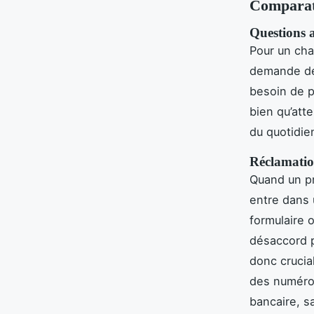
Comparati
Questions a
Pour un cha
demande de 
besoin de pa
bien qu’att
du quotidie
Réclamation
Quand un pr
entre dans u
formulaire 
désaccord pe
donc crucia
des numéro
bancaire, sa