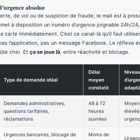
 d’urgence absolue
erte, de vol ou de suspicion de fraude, le mail est à prosc
l met à disposition un numéro d’urgence joignable 24h/24,
a carte immédiatement. C’est ce canal-là qu’il faut utiliser
 pas l’application, pas un message Facebook. Le réflexe éc
ûte cher. Et
ça se joue là
, entre réactivité et blocage.
Délai
Nivea
Type de demande idéal
moyen
d’urge
constaté
adapt
Demandes administratives,
48 à 72
Moyen
questions tarifaires,
heures
élevée
réclamations
ouvrées
urgenc
Urgences bancaires, blocage de
Moins de
Urgenc