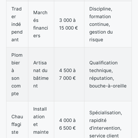
Trad
Discipline,
March
er
formation
és
3 000 à
indé
continue,
financi
15 000 €
pend
gestion du
ers
ant
risque
Plom
bier
Artisa
Qualification
à
nat du
4 500 à
technique,
son
bâtime
7 000 €
réputation,
com
nt
bouche-à-oreille
pte
Install
Spécialisation,
Chau
ation
4 000 à
rapidité
ffagi
et
6 500 €
d’intervention,
ste
mainte
service client