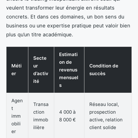
veulent transformer leur énergie en résultats
concrets. Et dans ces domaines, un bon sens du
business ou une expertise pratique peut valoir bien
plus qu’un titre académique.
Estimati
Secte
on de
Méti
ur
Condition de
revenus
er
d’activ
succès
mensuel
ité
s
Agen
Transa
Réseau local,
t
ction
4 000 à
prospection
imm
immob
8 000 €
active, relation
obili
ilière
client solide
er