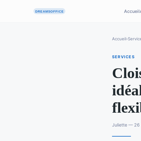
Accueil
Accueil
›
Servic
SERVICES
Cloi
idéa
flex
Juliette — 2