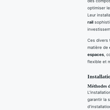
des composi
optimiser l
Leur instal
rail
sophistiq
investisse
Ces divers 
matière de
espaces
, c
flexible et
Installati
Méthodes d'
L'installati
garantir la 
d'installati