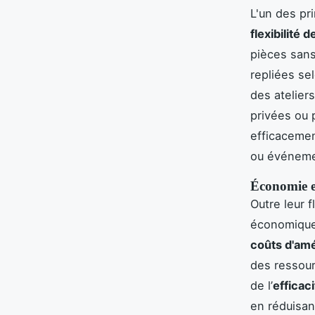
L'un des pr
flexibilité 
pièces sans
repliées sel
des atelier
privées ou 
efficacemen
ou événemen
Économie et
Outre leur fl
économique
coûts d'a
des ressour
de l’
efficac
en réduisan