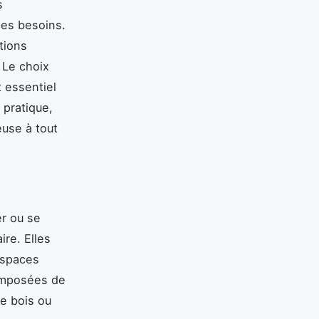
s
les besoins.
ations
. Le choix
t essentiel
 pratique,
euse à tout
er ou se
ire. Elles
espaces
omposées de
le bois ou