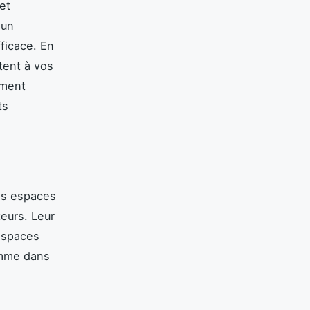
et
 un
ficace. En
ptent à vos
mment
ts
es espaces
teurs. Leur
espaces
omme dans