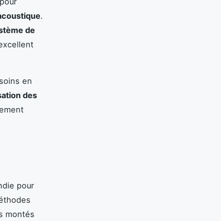
 pour
 acoustique
.
stème de
excellent
.
soins en
sation des
gement
ndie pour
 méthodes
ls montés