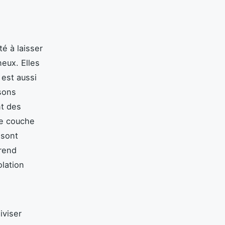
té à laisser
neux. Elles
 est aussi
isons
nt des
ne couche
 sont
 rend
olation
iviser