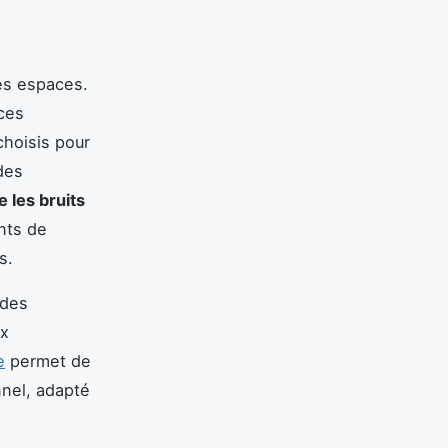
s espaces.
nces
choisis pour
des
e les bruits
nts de
s.
 des
ux
e
permet de
nel, adapté