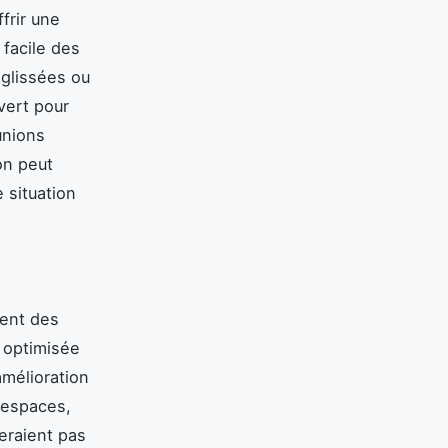
frir une
 facile des
 glissées ou
uvert pour
unions
on peut
 situation
ent des
n optimisée
amélioration
 espaces,
eraient pas