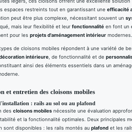
tes légers, ces cloisons offrent une excellente solution
es espaces restreints tout en garantissant une
efficacité
lation peut être plus complexe, nécessitant souvent un
sy
ué, mais leur flexibilité et leur
fonctionnalité
en font un 
ment pour les
projets d'aménagement intérieur
modernes
types de cloisons mobiles répondent à une variété de be
décoration intérieure
, de fonctionnalité et de
personnali
onstituant ainsi des éléments essentiels dans un aména
 moderne.
on et entretien des cloisons mobiles
installation : rails au sol ou au plafond
on des
cloisons mobiles
nécessite une évaluation approfo
stabilité et la fonctionnalité optimales. Deux principales
on sont disponibles : les rails montés au
plafond
et les rai