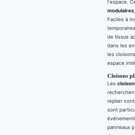
l'espace. C
modulaires
Faciles à in
temporaire
de tissus a
dans les e
les cloison
espace inté
Cloisons pl
Les
cloison
recherchen
replier cont
sont partic
événementi
panneaux po