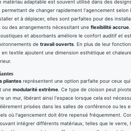
e matériau adaptable est souvent utilisé dans des design
, permettant de changer rapidement l'agencement selon 
staller et à déplacer, elles sont parfaites pour des install
s ou des arrangements nécessitant une
flexibilité accrue
coustiques et absorbants améliore le confort auditif et es
nvironnements de
travail ouverts
. En plus de leur fonction
s en textile ajoutent une dimension esthétique et chaleur
rieur.
iantes
s pliantes
représentent une option parfaite pour ceux qui
t une
modularité extrême
. Ce type de cloison peut pivot
re un mur, libérant ainsi l'espace lorsque cela est nécessa
ulièrement prisées dans les salles de conférence ou les 
els où l'agencement doit être repensé fréquemment. C
uvant intégrer différents matériaux, telles que le verre, 