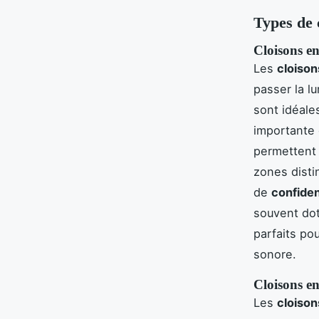
Types de 
Cloisons en
Les
cloison
passer la l
sont idéale
importante 
permettent
zones disti
de
confiden
souvent dot
parfaits po
sonore.
Cloisons en
Les
cloison