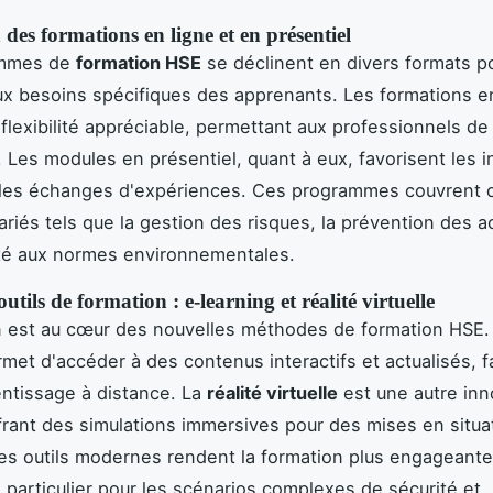
 des formations en ligne et en présentiel
ammes de
formation HSE
se déclinent en divers formats p
x besoins spécifiques des apprenants. Les formations en
 flexibilité appréciable, permettant aux professionnels de
. Les modules en présentiel, quant à eux, favorisent les i
t les échanges d'expériences. Ces programmes couvrent 
riés tels que la gestion des risques, la prévention des a
ité aux normes environnementales.
tils de formation : e-learning et réalité virtuelle
n est au cœur des nouvelles méthodes de formation HSE. 
met d'accéder à des contenus interactifs et actualisés, fa
rentissage à distance. La
réalité virtuelle
est une autre inn
frant des simulations immersives pour des mises en situa
Ces outils modernes rendent la formation plus engageante
n particulier pour les scénarios complexes de sécurité et