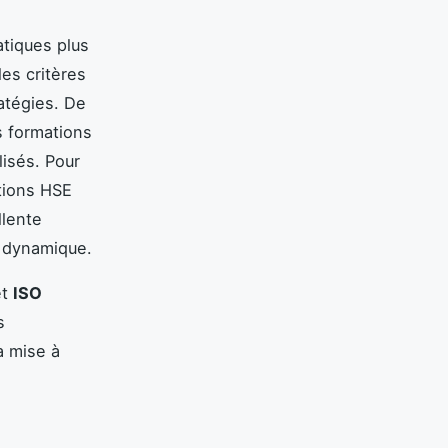
tiques plus
es critères
atégies. De
s formations
isés. Pour
tions HSE
llente
 dynamique.
et
ISO
s
a mise à