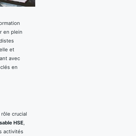
ormation
r en plein
distes
elle et
sant avec
clés en
rôle crucial
sable HSE
,
 activités