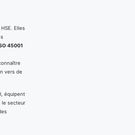
 HSE. Elles
es
ISO 45001
connaître
ion vers de
l, équipent
 le secteur
des