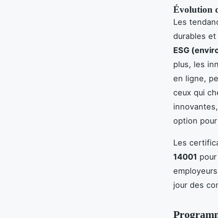
Évolution 
Les tendanc
durables et
ESG (envir
plus, les i
en ligne, p
ceux qui ch
innovantes
option pou
Les certifi
14001
pour 
employeurs,
jour des c
Programm