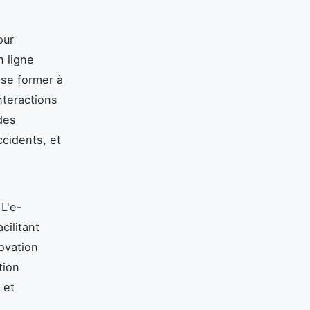
our
 ligne
 se former à
nteractions
des
ccidents, et
L'e-
cilitant
ovation
tion
 et