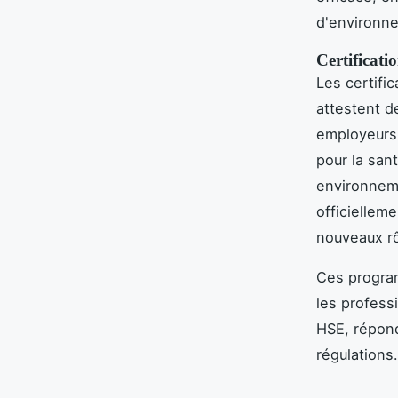
d'environn
Certificati
Les certifi
attestent d
employeurs.
pour la santé
environneme
officielleme
nouveaux r
Ces program
les profess
HSE, répond
régulations.