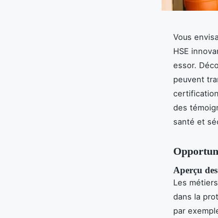
Vous envisa
HSE innovan
essor. Déc
peuvent tran
certificati
des témoig
santé et séc
Opportuni
Aperçu des
Les métier
dans la pro
par exemple