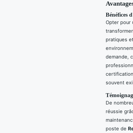
Avantages
Bénéfices 
Opter pour
transformer
pratiques e
environnem
demande, ce
professionn
certificatio
souvent exi
Témoignages
De nombreu
réussie grâ
maintenance
poste de
R