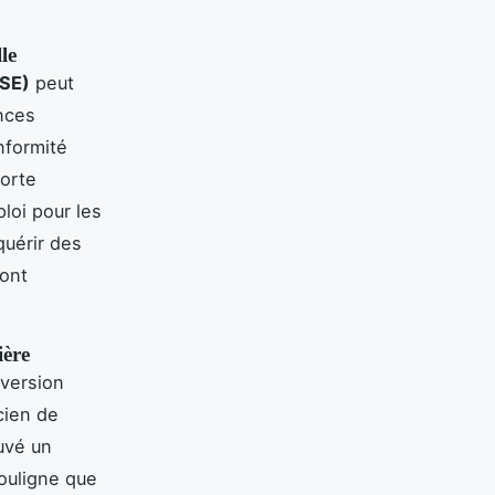
le
HSE)
peut
nces
nformité
orte
loi pour les
quérir des
sont
ière
version
cien de
uvé un
souligne que