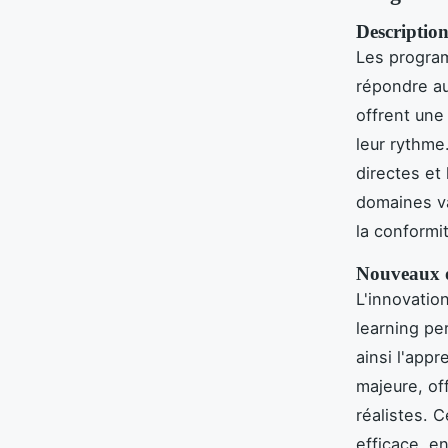
Description
Les progr
répondre au
offrent une
leur rythme
directes e
domaines va
la conform
Nouveaux ou
L'innovatio
learning per
ainsi l'app
majeure, of
réalistes. 
efficace, e