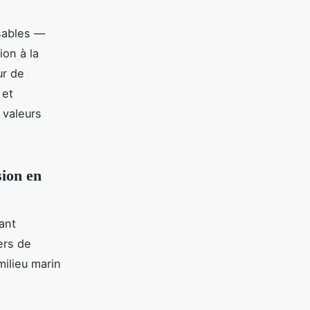
sables —
ion à la
ur de
 et
 valeurs
sion en
ant
ers de
milieu marin