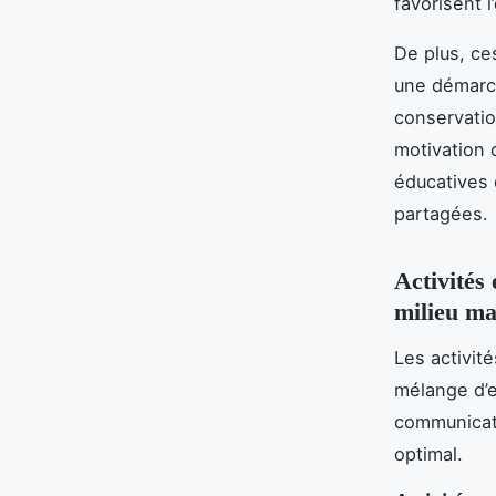
favorisent l
De plus, ce
une démarche
conservatio
motivation c
éducatives 
partagées.
Activités
milieu ma
Les activit
mélange d’e
communicati
optimal.