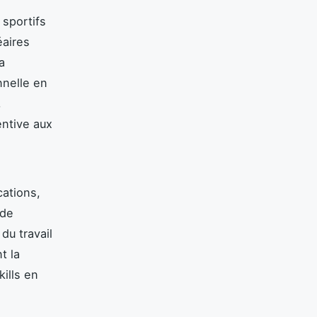
sportifs
éaires
a
nnelle en
,
entive aux
cations,
 de
du travail
t la
kills en