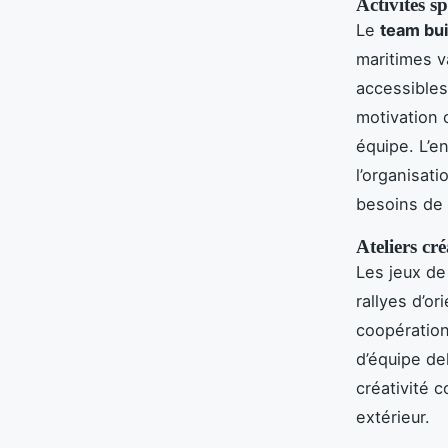
Activités s
Le
team bui
maritimes va
accessibles
motivation c
équipe. L’en
l’organisat
besoins de
Ateliers créa
Les jeux de
rallyes d’or
coopération 
d’équipe de
créativité c
extérieur.