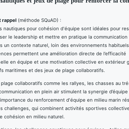
 nautiques et jeux de plage pour renforcer la co
t rappel
(méthode SQuAD) :
és nautiques pour cohésion d'équipe sont idéales pour res
riser le leadership et mettre en pratique la communication
s un contexte naturel, loin des environnements habituels 
nces permettent une amélioration directe de l’efficacité
elle en équipe et une motivation collective en extérieur 
fs maritimes et des jeux de plage collaboratifs.
 plage collaboratifs comme les rallyes, les chasses au tré
 communication en plein air stimulent la synergie d’équipe
 L’importance du renforcement d'équipe en milieu marin ré
es challenges, qui combinent activités sportives collectiv
e cohésion en milieu naturel.