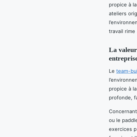
propice à la
ateliers or
l’environne
travail rim
La valeur
entrepris
Le
team-bui
l’environnem
propice à l
profonde, fa
Concernant 
ou le paddl
exercices p