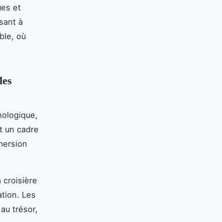
ues et
sant à
ble, où
les
hologique,
nt un cadre
mersion
 croisière
ation. Les
au trésor,