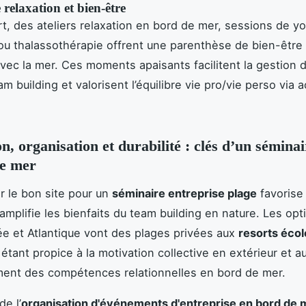
 relaxation et bien-être
ort, des ateliers relaxation en bord de mer, sessions de y
ou thalassothérapie offrent une parenthèse de bien-être
avec la mer. Ces moments apaisants facilitent la gestion d
m building et valorisent l’équilibre vie pro/vie perso via a
n, organisation et durabilité : clés d’un séminai
de mer
r le bon site pour un
séminaire entreprise plage
favorise
 amplifie les bienfaits du team building en nature. Les opt
e et Atlantique vont des plages privées aux
resorts éco
étant propice à la motivation collective en extérieur et a
ent des compétences relationnelles en bord de mer.
de l’
organisation d'événements d'entreprise en bord de 