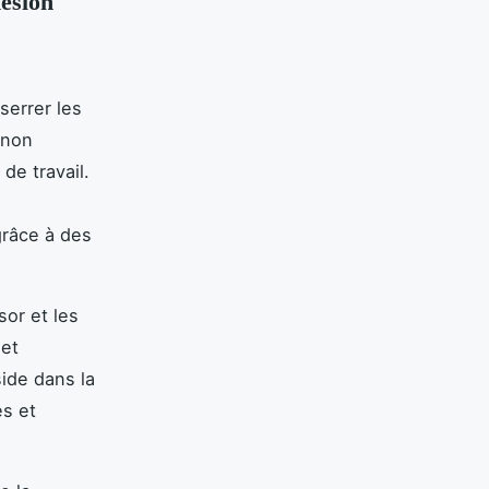
hésion
serrer les
 non
de travail.
grâce à des
sor et les
 et
side dans la
es et