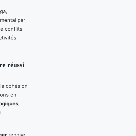
oga,
 mental par
e conflits
ctivités
re réussi
 la cohésion
ions en
logiques
,
u
mer
repose