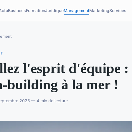
Actu
Business
Formation
Juridique
Management
Marketing
Services
ement
NT
llez l'esprit d'équipe :
-building à la mer !
septembre 2025 — 4 min de lecture