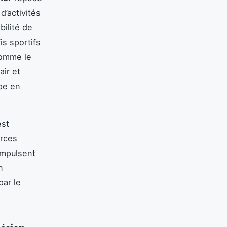
d’activités
bilité de
is sportifs
comme le
air et
pe en
st
urces
 impulsent
n
par le