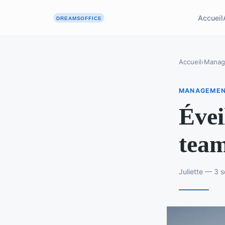
Accueil
Accueil
›
Manag
MANAGEME
Évei
team
Juliette — 3 