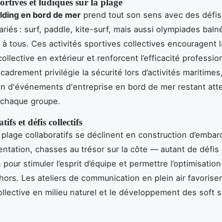
portives et ludiques sur la plage
lding en bord de mer
prend tout son sens avec des défis 
riés : surf, paddle, kite-surf, mais aussi olympiades baln
 à tous. Ces activités sportives collectives encouragent l
ollective en extérieur et renforcent l’efficacité professio
cadrement privilégie la sécurité lors d’activités maritimes
ion d'événements d'entreprise en bord de mer restant att
 chaque groupe.
tifs et défis collectifs
 plage collaboratifs se déclinent en construction d’embar
ientation, chasses au trésor sur la côte — autant de défis
pour stimuler l’esprit d’équipe et permettre l’optimisation 
hors. Les ateliers de communication en plein air favorisen
ollective en milieu naturel et le développement des soft s