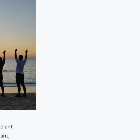
mêlant
sant,